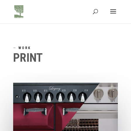
—
WORK
PRINT